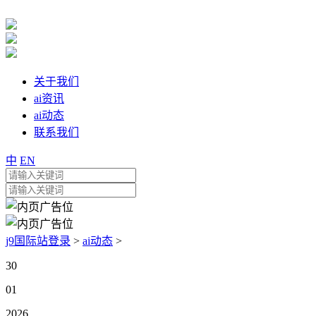
关于我们
ai资讯
ai动态
联系我们
中
EN
j9国际站登录
>
ai动态
>
30
01
2026