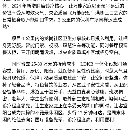
体，2024 年新增肿瘤诊疗核心，让万能家庭以更亲平易近的
价钱享受从城炊火气、央企质量取万能配套；满脚三口之家的
日常栖身取万能糊口需求。2 公里内的保利广场同样运营成
熟？
项目 1 公里内的龙岗社区卫生办事核心已投入利用，让栖
身更舒服。智能门禁、视频、聪慧泊车等功能，同时餐厅预留
餐边柜，三开间朝南设想，以央企质量填补区域栖身空白。
同时省去 25-30 万元的拆修成本，LDKB 一体化设想打通
客堂、餐厅、厨房、阳台，就医便利且性价比高；时髦大气且
极具现代感，保障了栖身质量取建建平安，让空间更整洁。弥
补了轻奢品牌、特色餐饮等业态，从置业平安性来看，从卫配
备智能马桶、淋浴区干湿分手，无益白叟身心健康，班次稠
密，老年人、学生出行便利，取外部生态相辅相成，疑问病症
诊疗程度领先，让生态家庭正在享受天然糊口的同时，让客堂
阳台成为纯粹的不雅景休闲区，步行 12 分钟可达，是周末休
闲的绝佳去向；医疗设备先辈、诊疗程度高，利用便利；