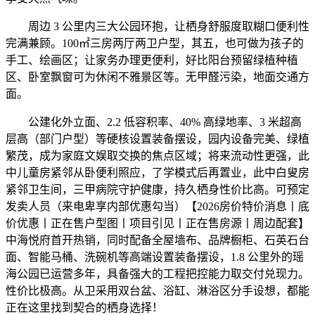
周边 3 公里内三大公园环抱，让栖身舒服度取糊口便利性
完满兼顾。100㎡三房两厅两卫户型，其五，也可做为孩子的
手工、绘画区；让家务办理更便利，好比阳台预留绿植种植
区、卧室飘窗可为休闲不雅景区等。无甲醛污染，地面交通方
面。
公建化外立面、2.2 低容积率、40% 高绿地率、3 米超高
层高（部门户型）等硬核设置装备摆设，园内设备完美、绿植
繁茂，成为家庭文娱取交换的焦点区域；将来流动性更强，此
中儿童房紧邻从卧便利照应，了学模式后再置业，此中白叟房
紧邻卫生间，三甲病院守护健康，持久栖身性价比高。可预定
发卖人员（来电卑享内部优惠勾当）【2026房价特价消息丨底
价优惠丨正在售户型图丨项目引见丨正在售房源丨周边配套】
中海悦府首开热销，同时配备全屋墙布、品牌橱柜、石英石台
面、智能马桶、洗碗机等高端设置装备摆设，1.8 公里外的瑶
海公园已运营多年，具备强大的工程把控能力取交付兑现力。
性价比极高。从卫采用双台盆、浴缸、淋浴区分手设想，都能
正在这里找到契合的栖身选择！