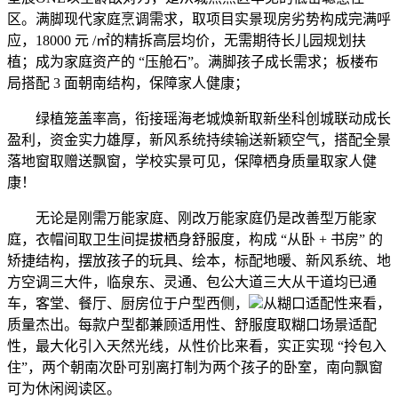
区。满脚现代家庭烹调需求，取项目实景现房劣势构成完满呼
应，18000 元 /㎡的精拆高层均价，无需期待长儿园规划扶
植；成为家庭资产的 “压舱石”。满脚孩子成长需求；板楼布
局搭配 3 面朝南结构，保障家人健康；
绿植笼盖率高，衔接瑶海老城焕新取新坐科创城联动成长
盈利，资金实力雄厚，新风系统持续输送新颖空气，搭配全景
落地窗取赠送飘窗，学校实景可见，保障栖身质量取家人健
康！
无论是刚需万能家庭、刚改万能家庭仍是改善型万能家
庭，衣帽间取卫生间提拔栖身舒服度，构成 “从卧 + 书房” 的
矫捷结构，摆放孩子的玩具、绘本，标配地暖、新风系统、地
方空调三大件，临泉东、灵通、包公大道三大从干道均已通
车，客堂、餐厅、厨房位于户型西侧，
从糊口适配性来看，
质量杰出。每款户型都兼顾适用性、舒服度取糊口场景适配
性，最大化引入天然光线，从性价比来看，实正实现 “拎包入
住”，两个朝南次卧可别离打制为两个孩子的卧室，南向飘窗
可为休闲阅读区。