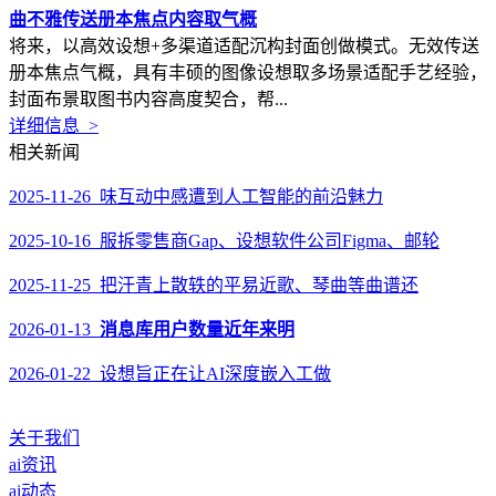
曲不雅传送册本焦点内容取气概
将来，以高效设想+多渠道适配沉构封面创做模式。无效传送
册本焦点气概，具有丰硕的图像设想取多场景适配手艺经验，
封面布景取图书内容高度契合，帮...
详细信息 >
相关新闻
2025-11-26 味互动中感遭到人工智能的前沿魅力
2025-10-16 服拆零售商Gap、设想软件公司Figma、邮轮
2025-11-25 把汗青上散轶的平易近歌、琴曲等曲谱还
2026-01-13
消息库用户数量近年来明
2026-01-22 设想旨正在让AI深度嵌入工做
关于我们
ai资讯
ai动态