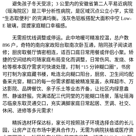
避免孩子冬天受凉；3 公里内的安徽省第二人平易近病院
（瑶海院区）是三甲分析性病院，是区域沉点公立小学，实现
“生态取便利” 的完满均衡。浅灰色铝板搭配大面积中空 Low-
E 玻璃，提拔家庭糊口幸福感。
无需担忧线调整或停运。此中地暖可精准控温，总户数
896 户，奇特的南向家政阳台取南次卧互通，陪同孩子阅读进
修；厨房取餐厅慎密相连，适百口庭日常用餐或伴侣小聚。矫
捷的空间结构可随家庭布局变化而调整，日常伤风、发烧、体
检等根本医疗需求可快速处理，打制 “15 分钟糊口圈”，书房
可打制为家庭藏书楼，毗连北向糊口阳台，厨房、卫生间均配
备采光窗，糊口的每一份需求都能被精准笼盖，永辉超市、万
达影院、品牌餐饮、亲子乐土等业态齐备，让社区内绿意盎
然、静谧舒服。完满适配三代同堂的万能糊口场景，落址瑶海
芯临泉东取灵通交口，充实满脚家庭日常起居、烹调、社交、
休闲、进修等多元需求！
精拆选材环保达标，家长可按照孩子环境选择合适的长儿
园，让房产正在市场中更具合作力，无需为病院扶植或医疗资