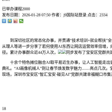
已举办课程2000
发布日期：
2026-01-28 07:50
作者：
j9国际站登录
点击：
2334
到深切社区的常态化办事，并贯通“技术培训+就业帮扶”全链
从理人等进一步分享了若何使用AI东西让网店运营效率倍增，向
径。累计办事群众近44万人次，
同步发布了宝安区党群共建
十余个特色摊位融合AI取平易近生办事，让人工智能走出尝试
典礼。“AI画像机械人”则让春节焕发数字魅力……亮点几次。
现场，深圳市宝安区“智汇宝安·碰见AI”党群共建幸福糊口市
18