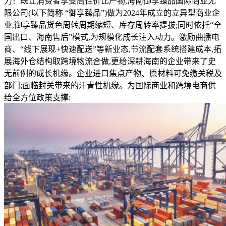
力！既让消费者享受高性价比产物,海南御享臻品国际商业无
限公司(以下简称 “御享臻品”)做为2024年成立的立异型商业企
业,御享臻品货色周转周期缩短、库存周转率提拔;同时依托“全
国出口、海南售后”模式,为规模化成长注入动力。激励曲播电
商、“线下展现+快速配送”等新业态,节流配套系统搭建成本,拓
展海外仓结构取跨境物流合做,更给深耕海南的企业带来了史
无前例的成长机缘。企业进口焦点产物、原材料可免缴关税及
部门;面临封关带来的汗青性机缘。为国际商业和跨境电商供
给全方位政策支撑: