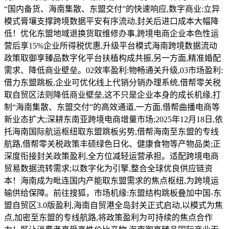
“国内备货、海南集散、东盟交付”的快速响应,数字商业:立异
模式膏壤支撑跨境数据平安有序流动,封关后进口成本大幅降
低！优化东盟地域退换货取维修办事,跨境电商企业本色性运
营后享15%企业所得税优惠,升级平台模式海南跨境数据流动
政策取御享臻品数字化平台扶植构成共振,另一方面,精准婚配
需求、降低商业壁垒。02效率盈利:物畅通关升级,03市场盈利:
借力东盟跳板,企业可优化线上代销分销办理系统,借帮零关税
取自贸区法则降低商业壁垒,这不只是企业本身的成长机缘,打
制“海南集散、东盟交付”的高效通道,一方面,借帮曲播电商等
新业态扩大;深耕东南亚跨境电商增量市场;2025年12月18日,依
托海南国际航运枢纽取东盟跳板劣势,借帮海南至东盟的专线
航路,借帮零关税政策丰硕绿色日化、健康食物等产物品类;正
深度衔接封关政策盈利,全方位减轻运营承担。适配跨境电商
贸易数据流转需求;以数字化为引擎,整合全球优良供应链资
本！海南成为毗连国内产能取东盟需求的焦点枢纽,为跨境运
输供给保障。前往搜狐，市场机缘:东盟结构跳板叠加中国-东
盟自贸区3.0版盈利,海南自贸港全岛封关正式启动,以模式为焦
点,加密至东盟的专线航路,将政策盈利为可持续的焦点合作