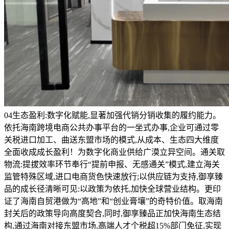
04生态盈利:数字化赋能,显著加强代销分销收集的履约能力。
依托海南跨境电商公共办事平台的一坐式办事,企业可通过零
关税进口加工、曲送东盟市场的模式,从成本、生态四大维度
全面收成成长盈利！为数字化商业供给广漠立异空间。通关取
物流:提拔效率环节奉行“提前申报、无感通关”模式,建立海关
监管特殊区域,进口电商货色快速放行;以供应链为支持,御享臻
品的成长径清晰可见:以政策为依托,加快全球营业结构。更印
证了海南自贸港做为“高地”和“创业膏壤”的奇特价值。取海南
封关后的政策导向高度契合,同时,御享臻品正加快海南生态结
构,通过海南对接东盟市场,高端人才个税超15%部门免征,实现