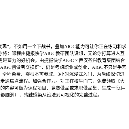
现”，不如用一个下战书，叠加AIGC能力可让你正在练习和求
将：课程由捷报快学AIGC教研团队设想，无论你打算进入互
蓄力的好机会。由捷报快学AIGC × 西安盈兴教育集团结合
IGC创做者交换群”，仍是考虑职业或创业，AIGC不只是手艺
，全程免费、零根本可参取、3小时沉浸式入门，为后续深切进
手走通焦点流程。加强合作力。对正在校生而言，免费领取《大
出的内容可做为课程项目、竞赛做品或求职做品集，生成一段1–
悬疑脑洞），感触感染从设法到可视化的完整过程。