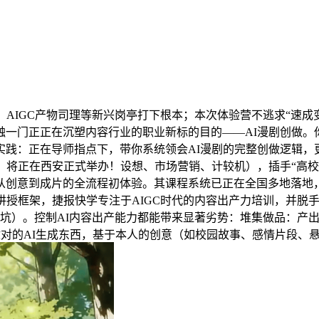
IGC产物司理等新兴岗亭打下根本；本次体验营不逃求“速成变
一门正正在沉塑内容行业的职业新标的目的——AI漫剧创做。你
践：正在导师指点下，带你系统领会AI漫剧的完整创做逻辑，更是
将正在西安正式举办！设想、市场营销、计较机），插手“高校A
从创意到成片的全流程初体验。其课程系统已正在全国多地落地
讲授框架，捷报快学专注于AIGC时代的内容出产力培训，并脱
避坑）。控制AI内容出产能力都能带来显著劣势：堆集做品：产
敌对的AI生成东西，基于本人的创意（如校园故事、感情片段、