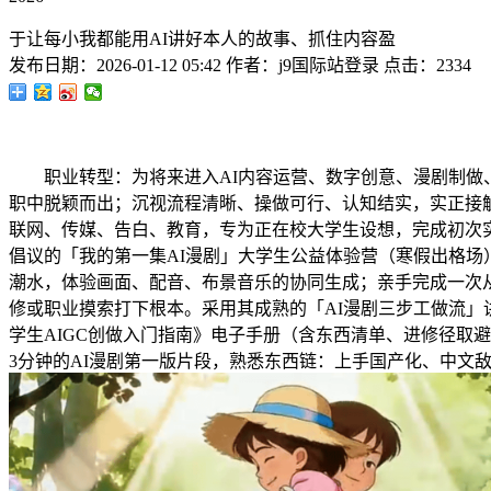
于让每小我都能用AI讲好本人的故事、抓住内容盈
发布日期：
2026-01-12 05:42
作者：
j9国际站登录
点击：
2334
职业转型：为将来进入AI内容运营、数字创意、漫剧制做、A
职中脱颖而出；沉视流程清晰、操做可行、认知结实，实正接触
联网、传媒、告白、教育，专为正在校大学生设想，完成初次实
倡议的「我的第一集AI漫剧」大学生公益体验营（寒假出格场）
潮水，体验画面、配音、布景音乐的协同生成；亲手完成一次
修或职业摸索打下根本。采用其成熟的「AI漫剧三步工做流」
学生AIGC创做入门指南》电子手册（含东西清单、进修径取
3分钟的AI漫剧第一版片段，熟悉东西链：上手国产化、中文