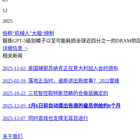
12
2025
俗称“机械人”大脑“缔制
锻炼GPT-5级别模子以至可能耗损全球近四分之一的DRAM供
详细信息 >
相关新闻
2025-11-02 英国辅弼苏纳克正在意大利加入会时颁布
2025-02-19 落地正当时，谁能讲出新故事？ 2022雷峰
2025-10-22 三花智控取特斯范畴的合做是确定的
2025-12-05
2月6日前自动提出告退的雇员供给约8个月
2025-12-07 同时逛戏也支撑无耳目进行
关于我们