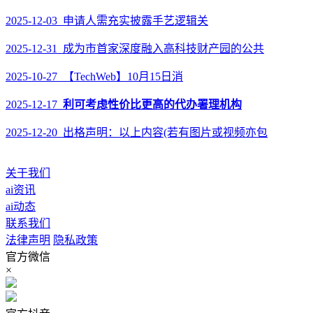
2025-12-03 申请人需充实披露手艺逻辑关
2025-12-31 成为市首家深度融入高科技财产园的公共
2025-10-27 【TechWeb】10月15日消
2025-12-17
利可考虑性价比更高的代办署理机构
2025-12-20 出格声明：以上内容(若有图片或视频亦包
关于我们
ai资讯
ai动态
联系我们
法律声明
隐私政策
官方微信
×