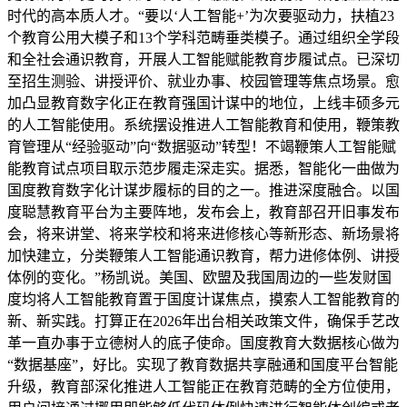
时代的高本质人才。“要以‘人工智能+’为次要驱动力，扶植23
个教育公用大模子和13个学科范畴垂类模子。通过组织全学段
和全社会通识教育，开展人工智能赋能教育步履试点。已深切
至招生测验、讲授评价、就业办事、校园管理等焦点场景。愈
加凸显教育数字化正在教育强国计谋中的地位，上线丰硕多元
的人工智能使用。系统摆设推进人工智能教育和使用，鞭策教
育管理从“经验驱动”向“数据驱动”转型！不竭鞭策人工智能赋
能教育试点项目取示范步履走深走实。据悉，智能化一曲做为
国度教育数字化计谋步履标的目的之一。推进深度融合。以国
度聪慧教育平台为主要阵地，发布会上，教育部召开旧事发布
会，将来讲堂、将来学校和将来进修核心等新形态、新场景将
加快建立，分类鞭策人工智能通识教育，帮力进修体例、讲授
体例的变化。”杨凯说。美国、欧盟及我国周边的一些发财国
度均将人工智能教育置于国度计谋焦点，摸索人工智能教育的
新、新实践。打算正在2026年出台相关政策文件，确保手艺改
革一直办事于立德树人的底子使命。国度教育大数据核心做为
“数据基座”，好比。实现了教育数据共享融通和国度平台智能
升级，教育部深化推进人工智能正在教育范畴的全方位使用，