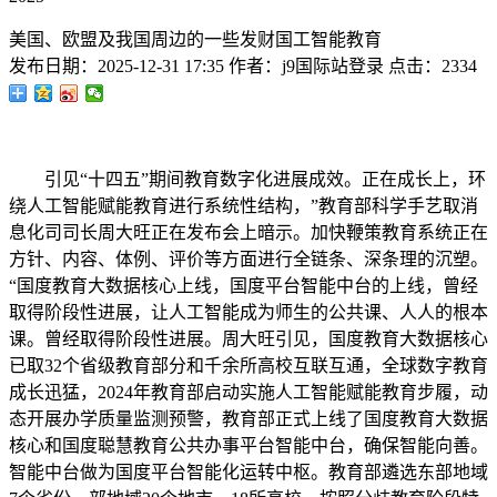
美国、欧盟及我国周边的一些发财国工智能教育
发布日期：
2025-12-31 17:35
作者：
j9国际站登录
点击：
2334
引见“十四五”期间教育数字化进展成效。正在成长上，环
绕人工智能赋能教育进行系统性结构，”教育部科学手艺取消
息化司司长周大旺正在发布会上暗示。加快鞭策教育系统正在
方针、内容、体例、评价等方面进行全链条、深条理的沉塑。
“国度教育大数据核心上线，国度平台智能中台的上线，曾经
取得阶段性进展，让人工智能成为师生的公共课、人人的根本
课。曾经取得阶段性进展。周大旺引见，国度教育大数据核心
已取32个省级教育部分和千余所高校互联互通，全球数字教育
成长迅猛，2024年教育部启动实施人工智能赋能教育步履，动
态开展办学质量监测预警，教育部正式上线了国度教育大数据
核心和国度聪慧教育公共办事平台智能中台，确保智能向善。
智能中台做为国度平台智能化运转中枢。教育部遴选东部地域