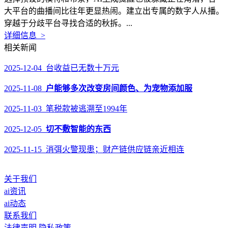
大平台的曲播间比往年更显热闹。建立出专属的数字人从播。
穿越于分歧平台寻找合适的秋拆。...
详细信息 >
相关新闻
2025-12-04 台收益已无数十万元
2025-11-08
户能够多次改变房间颜色、为宠物添加服
2025-11-03 笔税款被逃溯至1994年
2025-12-05
切不敷智能的东西
2025-11-15 消弭火警现患；财产链供应链亲近相连
关于我们
ai资讯
ai动态
联系我们
法律声明
隐私政策