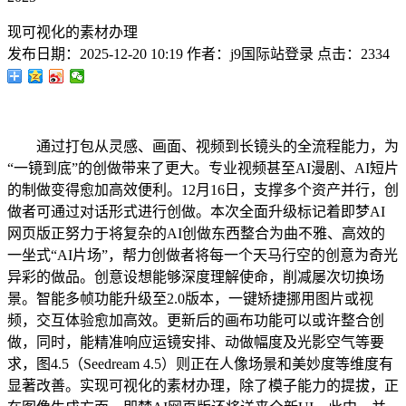
现可视化的素材办理
发布日期：
2025-12-20 10:19
作者：
j9国际站登录
点击：
2334
通过打包从灵感、画面、视频到长镜头的全流程能力，为
“一镜到底”的创做带来了更大。专业视频甚至AI漫剧、AI短片
的制做变得愈加高效便利。12月16日，支撑多个资产并行，创
做者可通过对话形式进行创做。本次全面升级标记着即梦AI
网页版正努力于将复杂的AI创做东西整合为曲不雅、高效的
一坐式“AI片场”，帮力创做者将每一个天马行空的创意为奇光
异彩的做品。创意设想能够深度理解使命，削减屡次切换场
景。智能多帧功能升级至2.0版本，一键矫捷挪用图片或视
频，交互体验愈加高效。更新后的画布功能可以或许整合创
做，同时，能精准响应运镜安排、动做幅度及光影空气等要
求，图4.5（Seedream 4.5）则正在人像场景和美妙度等维度有
显著改善。实现可视化的素材办理，除了模子能力的提拔，正