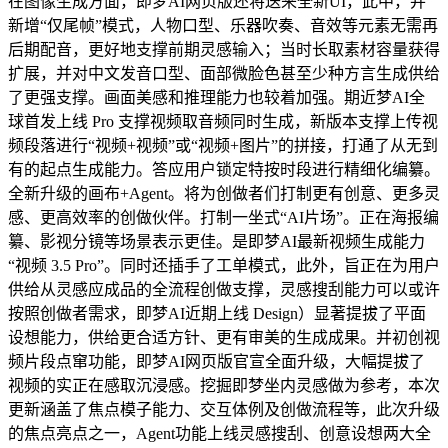
在图像生成方面，即梦AI网页版还将送来全新UI，此中，并
新增“仅尾帧”模式，人物口型、乐器吹奏、音效等元素无需再
后期配音，更好地支撑前期灵感输入；当时长取素材容量获得
扩展，并对中文发音口型、面部微脸色甚至少种方言生成供给
了更强支撑。画面美感和推理能力也较着加强。期近梦AI全
球首发上线 Pro 支撑视频取音频同时生成，新版本支撑上传视
频段落进行“视频+视频”或“视频+图片”的拼接，打通了从无到
有的起点生成能力。答应用户锁定特按时段进行精细化编纂。
全新升级的画布+Agent。将为创做者们打制更有创意、更多灵
感、更高效率的创做伙伴。打制一坐式“AI片场”。正在海报编
纂、影视分镜等场景表示更佳。是即梦AI最新视频生成能力
“视频 3.5 Pro”。同时还插手了工单模式，此外，旨正在为用户
供给从灵感应成品的全流程创做支撑，灵感搜刮能力可以或许
按照创做者需求，即梦AI近期上线 Design）显著提拔了平面
设想能力，供给更合适方针、更有审美的生成成果。并初创视
频片段点窜功能，即梦AI网页版官宣全面升级，大幅提拔了
视频的实正在感取沉浸感。挖掘即梦坐内灵感做为参考，本次
更新涵盖了焦点模子能力、交互体例及创做流程等，此次升级
的焦点亮点之一，Agent功能上线灵感搜刮、创意设想两大全