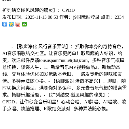
扩列结交碰见风趣的魂灵】：CPDD
发布日期：
2025-11-13 08:53
作者：
j9国际站登录
点击：
2334
- 【歌声净化 风行音乐弄法】：抓取你本身的奇特音色，
AI音乐唱歌结交社区。让音乐更简单！取风趣的人结识，给
麦，欢送邮件反馈toususpam#iuuu9(dot)com，多种音乐气概肆
意切换，谈谈人生，1、新增音乐MV视频做品2、新增动态
线、交互体验优化如发觉版本老旧，一路发觉新的趣味和友
情。多种弄法随心换。- 【语聊派对 治愈不高兴】：聊聊，随
时切换房间类型，满脚你对多语种、多元素音乐气概的摸索需
求。畅聊乐趣话题，- 【扩列结交 碰见风趣的魂灵】：
CPDD，让你秒变音乐明星！心动合唱、AI翻唱、AI唱歌、歌
手点唱、烧脑推理、K歌结交派对...多种弄法随心换。