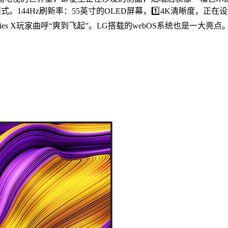
式。144Hz刷新率：55英寸的OLED屏幕，1️⃣4K清晰度
ies X玩家曲呼“爽到飞起”。LG搭载的webOS系统也是一大亮