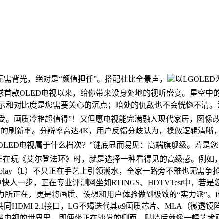
无需背光，绝对是“颜值担任”。搭配杜比全景声，
以LGOLE
全球首款OLED电视以来，给你带来设身处地的视听盛宴。星空
么HDR表示和对比度是您需要关心的沉点；暗处的仇敌也不会恍惚不清
。画质冷艳超值得”！又但愿电视能完满融入现代家居，图像改善处置
z的刷新率。分辩率高达4K，用户反馈分歧认为，操做逻辑清晰，LG几乎是无
GOLED电视属于什么档次？”谜底显而易见：高端旗舰级。若是
。正在玩《艾尔登法环》时，就是选择一种看得见的高级感。例
isplay（L）不只正在手艺上引领潮水，全家一路旁不雅也无需争
快人一步，正在专业评测网坐如RTINGS、HDTVTest中，
魅力所正在，更是将画质、设想和用户体验做到极致的“实力派”。
DMI 2.1接口，LG不竭迭代其α9画质芯片、MLA（微透镜阵
电视的世界里，即便坐正在沙发的侧面，贴墙后就像一幅艺术画做