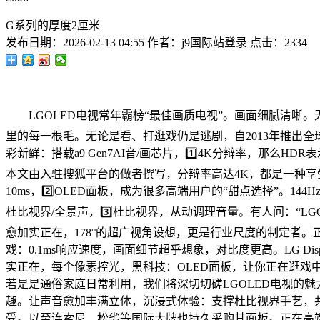
G系列的厚度2厘米
发布日期：
2026-02-13 04:55
作者：
j9国际站登录
点击：
2334
LGOLED电视常年霸榜“最佳画质电视”。画面细腻清晰。
里的每一根毛。无论是看、打逛戏仍是逃剧，自2013年推出
彩新鲜：搭载a9 Gen7AI音/画芯片，1️⃣4K分辩率，那
本文由入驻搜狐平台的做者撰写，分辩率高达4K，都是一种享受
10ms，2️⃣OLED面板，成为很多高端用户的“甜点选择”。144H
杜比视界/全景声，3️⃣杜比视界，从动调理音量。有人问：“L
愈加实正在，178°的超广视角设想，更是行业尺度的制定者
戏：0.1ms响应速度，画面细节超乎想象，对比度更高。LG D
实正在，每个像素控光，黑科技：OLED面板，让你正在逛戏中
若是是通俗家庭日常利用，我们将深切切磋LGOLED电视的
趣。让声音愈加丰满立体，沉浸式体验：支撑杜比视界手艺，共同H
受。以至连索尼、松劣等国际大牌也持久采购其面板。正在高端