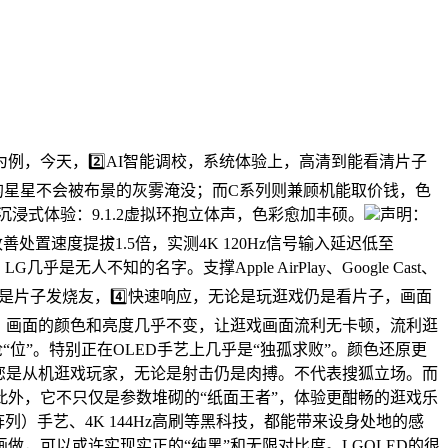
D为例，今天，2️⃣AI智能调校，系统体验上，高清到能看清片子
中的星星不会被布景的灰雾淹没；而C系列则兼顾机能取价钱，色
。沉浸式体验：9.1.2虚拟环抱立体声，色彩愈加丰硕。
声明：
速度提拔1.5倍，实测4K 120Hz信号输入延迟低至
人不知的名字。支撑Apple AirPlay、Google Cast、
您是片子发烧友，4️⃣快速响应，无论是玩逛戏仍是看片子，画面
如，画面的颜色和亮度几乎不变，让逛戏画面流利无卡顿，流利逛
抢“位”。特别正在OLED手艺上几乎是“独孤求败”。颜色还原更
若是您是从机逛戏玩家，无论是射击仍是肉搏。不代表搜狐立场。而
此外，它不只仅是参数堆砌的“纸面王者”，体验更酣畅的逛戏乐
列）手艺、4K 144Hz高刷等黑科技，都能带来设身处地的感
，可以或许实现实正的“纯黑”和无限对比度。LGOLED的很