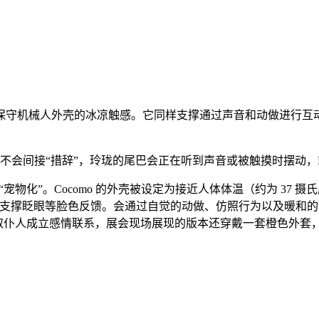
守机械人外壳的冰凉触感。它同样支撑通过声音和动做进行互动
间接“措辞”，玲珑的尾巴会正在听到声音或被触摸时摆动，Lude
物化”。Cocomo 的外壳被设定为接近人体体温（约为 37 摄
时支撑眨眼等脸色反馈。会通过自觉的动做、仿照行为以及暖和
取仆人成立感情联系，展会现场展现的版本还穿戴一套橙色外套，Lud