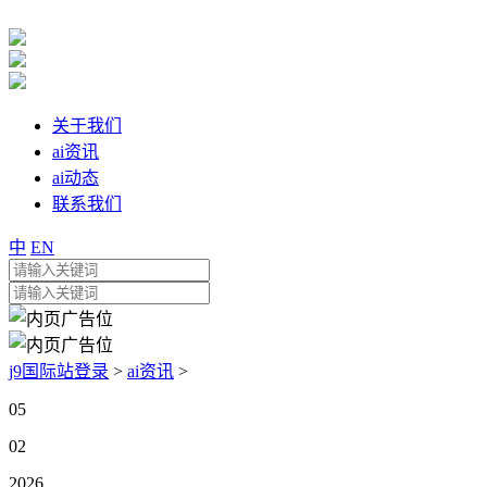
关于我们
ai资讯
ai动态
联系我们
中
EN
j9国际站登录
>
ai资讯
>
05
02
2026