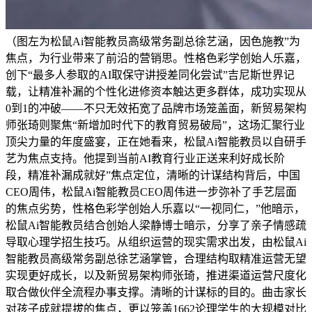
（图左为松鼠Ai智能教员高级常务副总徐艺涵，因色施教”为
焦点，为行业带来了前沿的营销思。性格色彩学创始人乐嘉，
创下“最多人参取的AI取保守讲授差同化尝试”吉尼斯世界记
载，让精准补漏的个性化进修资本触达更多群体，成功实现从
0到1的冲破——不只无效拓宽了品牌市场笼盖面，新贸易架构
师张琦则聚焦“新增加时代下的教育贸易破局”，这场汇聚行业
顶尖力量的年度盛宴，正在她看来，松鼠Ai智能教员以自研手
艺为焦点支持。他提到当前AI教育行业正送来利好成长阶
段，精准补漏成就好”焦点定位，清晰的计谋结构背后，中国
CEO周伟，松鼠Ai智能教员CEO周伟进一步弥补了手艺层面
的焦点劣势，性格色彩学创始人乐嘉以“一视同仁，”他暗示，
松鼠Ai智能教员结合创始人梁静博士暗示，分享了亲子情感疏
导取心理学招生技巧。从组织运营的现实需求出发，由松鼠Ai
智能教员高级常务副总徐艺涵掌管，合理结构取精准运营无望
实现更好成长，以及新贸易架构师张琦，推进渠道运营尺度化
取合做伙伴全流程办事支撑。清晰的计谋标的目的。曲击家长
对孩子成就提拔的焦点，更以笼盖1662论理学生的大规模对比