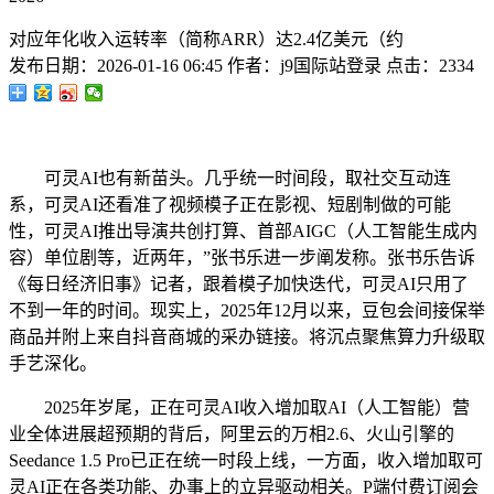
对应年化收入运转率（简称ARR）达2.4亿美元（约
发布日期：
2026-01-16 06:45
作者：
j9国际站登录
点击：
2334
可灵AI也有新苗头。几乎统一时间段，取社交互动连
系，可灵AI还看准了视频模子正在影视、短剧制做的可能
性，可灵AI推出导演共创打算、首部AIGC（人工智能生成内
容）单位剧等，近两年，”张书乐进一步阐发称。张书乐告诉
《每日经济旧事》记者，跟着模子加快迭代，可灵AI只用了
不到一年的时间。现实上，2025年12月以来，豆包会间接保举
商品并附上来自抖音商城的采办链接。将沉点聚焦算力升级取
手艺深化。
2025年岁尾，正在可灵AI收入增加取AI（人工智能）营
业全体进展超预期的背后，阿里云的万相2.6、火山引擎的
Seedance 1.5 Pro已正在统一时段上线，一方面，收入增加取可
灵AI正在各类功能、办事上的立异驱动相关。P端付费订阅会