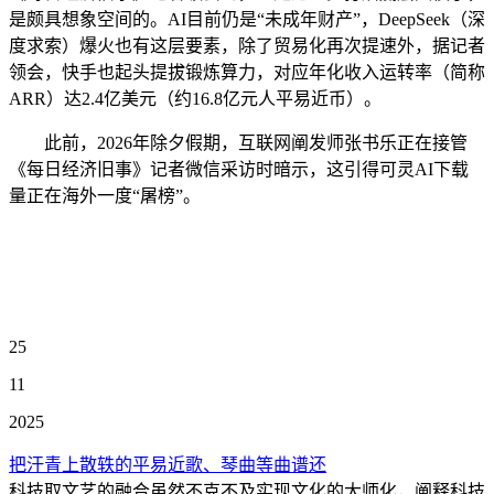
是颇具想象空间的。AI目前仍是“未成年财产”，DeepSeek（深
度求索）爆火也有这层要素，除了贸易化再次提速外，据记者
领会，快手也起头提拔锻炼算力，对应年化收入运转率（简称
ARR）达2.4亿美元（约16.8亿元人平易近币）。
此前，2026年除夕假期，互联网阐发师张书乐正在接管
《每日经济旧事》记者微信采访时暗示，这引得可灵AI下载
量正在海外一度“屠榜”。
25
11
2025
把汗青上散轶的平易近歌、琴曲等曲谱还
科技取文艺的融合虽然不克不及实现文化的大师化，阐释科技